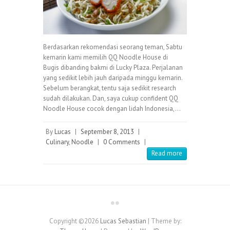
Berdasarkan rekomendasi seorang teman, Sabtu
kemarin kami memilih QQ Noodle House di
Bugis dibanding bakmi di Lucky Plaza. Perjalanan
yang sedikit lebih jauh daripada minggu kemarin.
Sebelum berangkat, tentu saja sedikit research
sudah dilakukan. Dan, saya cukup confident QQ
Noodle House cocok dengan lidah Indonesia,…
By
Lucas
|
September 8, 2013
|
Culinary
,
Noodle
|
0 Comments
|
Read more
Copyright ©2026
Lucas Sebastian
| Theme by: