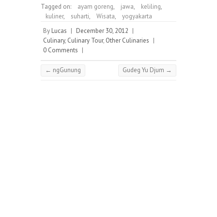
Tagged on:
ayam goreng
,
jawa
,
keliling
,
kuliner
,
suharti
,
Wisata
,
yogyakarta
By
Lucas
|
December 30, 2012
|
Culinary
,
Culinary Tour
,
Other Culinaries
|
0 Comments
|
←
ngGunung
Gudeg Yu Djum
→